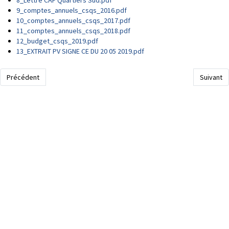
8_Lettre CAF Quartiers Sud.pdf
9_comptes_annuels_csqs_2016.pdf
10_comptes_annuels_csqs_2017.pdf
11_comptes_annuels_csqs_2018.pdf
12_budget_csqs_2019.pdf
13_EXTRAIT PV SIGNE CE DU 20 05 2019.pdf
Article précédent : Projet Social 2025-2028
Article s
Précédent
Suivant