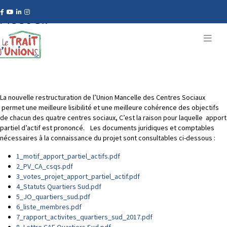
Accueil
Document d'apport partiel d'actif
Jérôme DEVAUX
Le Trait D'Unions
12 Novembre 2025
La nouvelle restructuration de l’Union Mancelle des Centres Sociaux
permet une meilleure lisibilité et une meilleure cohérence des objectifs
de chacun des quatre centres sociaux, C’est la raison pour laquelle apport
partiel d’actif est prononcé. Les documents juridiques et comptables
nécessaires à la connaissance du projet sont consultables ci-dessous :
1_motif_apport_partiel_actifs.pdf
2_PV_CA_csqs.pdf
3_votes_projet_apport_partiel_actif.pdf
4_Statuts Quartiers Sud.pdf
5_JO_quartiers_sud.pdf
6_liste_membres.pdf
7_rapport_activites_quartiers_sud_2017.pdf