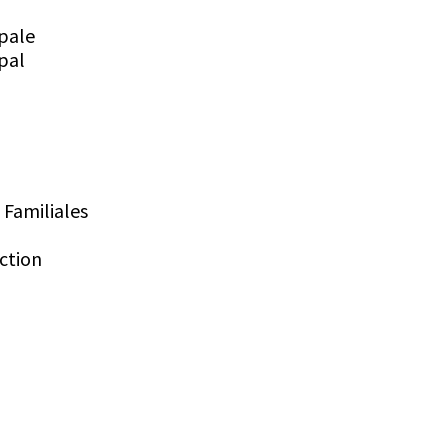
pale
pal
 Familiales
ction
artiel d'actif