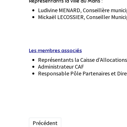
Représentants la ville du Mans :
Ludivine MENARD, Conseillère munici
Mickaël LECOSSIER, Conseiller Munici
Les membres associés
Représentants la Caisse d’Allocations
Administrateur CAF
Responsable Pôle Partenaires et Dire
Article précédent : Document d'apport p
Précédent