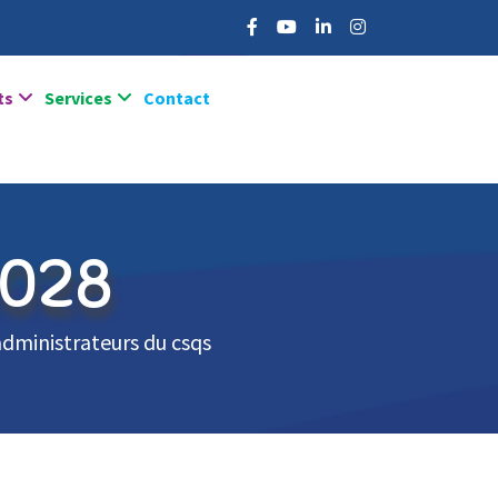
ts
Services
Contact
2028
administrateurs du csqs