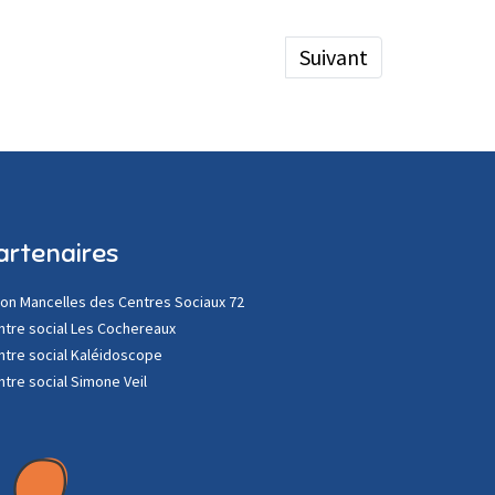
Article suivant : Proje
Suivant
artenaires
ion Mancelles des Centres Sociaux 72
ntre social Les Cochereaux
ntre social Kaléidoscope
ntre social Simone Veil