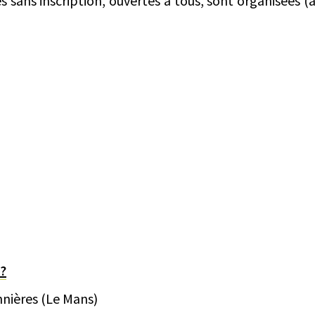
s sans inscription, ouvertes à tous, sont organisées (a
 ?
nnières (Le Mans)