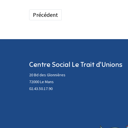
Article précédent : La fabrique des poss
Précédent
Centre Social Le Trait d'Unions
20 Bd des Glonnières
72000 Le Mans
02.43.50.17.90