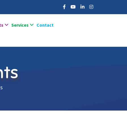
ts
Services
Contact
nts
ts